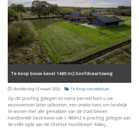
Te koop bouw kavel 1480 m2 hoofdvaartsweg
donderdag 13 maart 2025
Te koop nieuwbouw
Op dit prachtig gelegen en ruime perceel kunt u uw
woonwensen laten uitkomen, een unieke kans om landelijk
te wonen met alle gemakken van de stad binnen
handbereik! Deze kavel van 1.480m2 is prachtig gelegen aan
de stille zijde van de Drentse Hoofdvaart. Nabij...