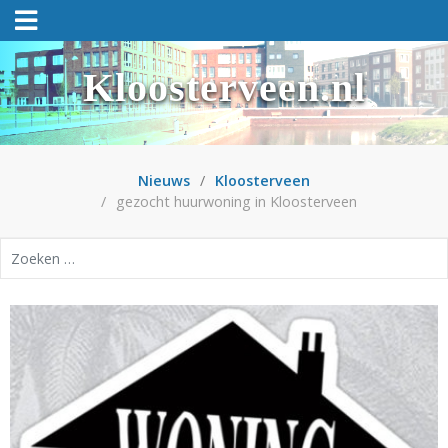
Kloosterveen.nl
Nieuws
Kloosterveen
gezocht huurwoning in Kloosterveen
Zoeken