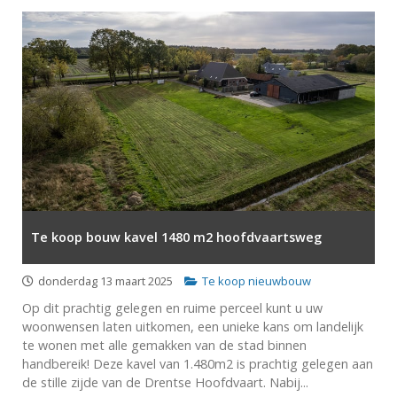
Te koop bouw kavel 1480 m2 hoofdvaartsweg
donderdag 13 maart 2025
Te koop nieuwbouw
Op dit prachtig gelegen en ruime perceel kunt u uw
woonwensen laten uitkomen, een unieke kans om landelijk
te wonen met alle gemakken van de stad binnen
handbereik! Deze kavel van 1.480m2 is prachtig gelegen aan
de stille zijde van de Drentse Hoofdvaart. Nabij...