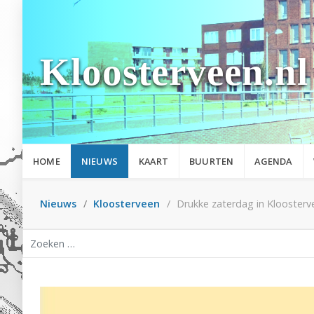
Kloosterveen.nl
HOME
NIEUWS
KAART
BUURTEN
AGENDA
Nieuws
Kloosterveen
Drukke zaterdag in Kloosterv
Zoeken