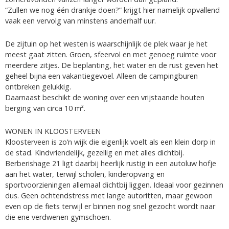
“Zullen we nog één drankje doen?” krijgt hier namelijk opvallend
vaak een vervolg van minstens anderhalf uur.
De zijtuin op het westen is waarschijnlijk de plek waar je het
meest gaat zitten. Groen, sfeervol en met genoeg ruimte voor
meerdere zitjes. De beplanting, het water en de rust geven het
geheel bijna een vakantiegevoel. Alleen de campingburen
ontbreken gelukkig.
Daarnaast beschikt de woning over een vrijstaande houten
berging van circa 10 m².
WONEN IN KLOOSTERVEEN
Kloosterveen is zo’n wijk die eigenlijk voelt als een klein dorp in
de stad. Kindvriendelijk, gezellig en met alles dichtbij.
Berberishage 21 ligt daarbij heerlijk rustig in een autoluw hofje
aan het water, terwijl scholen, kinderopvang en
sportvoorzieningen allemaal dichtbij liggen. Ideaal voor gezinnen
dus. Geen ochtendstress met lange autoritten, maar gewoon
even op de fiets terwijl er binnen nog snel gezocht wordt naar
die ene verdwenen gymschoen.