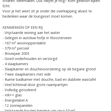
Ervaren. Meemaken. Dus twijfel je nog? Kom gewoon kijken.
Echt.
Voor je het weet zit je onder die overkapping alvast te
bedenken waar de loungeset moet komen.
KENMERKEN OP EEN RIJ
- Vrijstaande woning aan het water
- Gelegen in autoluw hofje in Kloosterveen
- 167 m² woonoppervlakte
- 379 m² perceel
- Bouwjaar 2003
- Goed onderhouden en verzorgd
- 4 slaapkamers
- Slaapkamer en douchevoorziening op de begane grond
- Twee slaapkamers met vide
- Ruime badkamer met douche, bad en dubbele wastafel
- Veel lichtinval door grote raampartijen
- Volledig geïsoleerd
- HR++ glas
- Energielabel A
- 12 zonnepanelen
- Vrijstaande houten berging van circa 10 m²