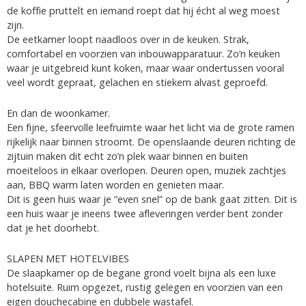
de koffie pruttelt en iemand roept dat hij écht al weg moest
zijn.
De eetkamer loopt naadloos over in de keuken. Strak,
comfortabel en voorzien van inbouwapparatuur. Zo’n keuken
waar je uitgebreid kunt koken, maar waar ondertussen vooral
veel wordt gepraat, gelachen en stiekem alvast geproefd.
En dan de woonkamer.
Een fijne, sfeervolle leefruimte waar het licht via de grote ramen
rijkelijk naar binnen stroomt. De openslaande deuren richting de
zijtuin maken dit echt zo’n plek waar binnen en buiten
moeiteloos in elkaar overlopen. Deuren open, muziek zachtjes
aan, BBQ warm laten worden en genieten maar.
Dit is geen huis waar je “even snel” op de bank gaat zitten. Dit is
een huis waar je ineens twee afleveringen verder bent zonder
dat je het doorhebt.
SLAPEN MET HOTELVIBES
De slaapkamer op de begane grond voelt bijna als een luxe
hotelsuite. Ruim opgezet, rustig gelegen en voorzien van een
eigen douchecabine en dubbele wastafel.