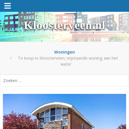
Kloosterveen.nl
Woningen
Te koop in Kloosterveen; vrijstaande woning aan het
water
Zoeken