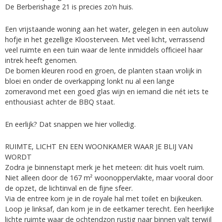
De Berberishage 21 is precies zo’n huis.
Een vrijstaande woning aan het water, gelegen in een autoluw
hofje in het gezellige Kloosterveen. Met veel licht, verrassend
veel ruimte en een tuin waar de lente inmiddels officieel haar
intrek heeft genomen.
De bomen kleuren rood en groen, de planten staan vrolijk in
bloei en onder de overkapping lonkt nu al een lange
zomeravond met een goed glas wijn en iemand die nét iets te
enthousiast achter de BBQ staat.
En eerlijk? Dat snappen we hier volledig.
RUIMTE, LICHT EN EEN WOONKAMER WAAR JE BLIJ VAN
WORDT
Zodra je binnenstapt merk je het meteen: dit huis voelt ruim.
Niet alleen door de 167 m² woonoppervlakte, maar vooral door
de opzet, de lichtinval en de fijne sfeer.
Via de entree kom je in de royale hal met toilet en bijkeuken.
Loop je linksaf, dan kom je in de eetkamer terecht. Een heerlijke
lichte ruimte waar de ochtendzon rustig naar binnen valt terwijl