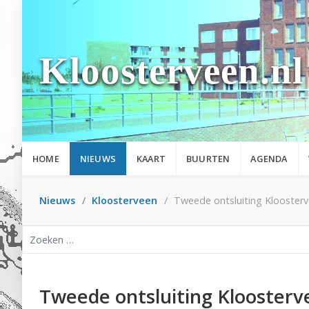
Kloosterveen.nl
HOME
NIEUWS
KAART
BUURTEN
AGENDA
Nieuws
Kloosterveen
Tweede ontsluiting Klooster
Zoeken
Tweede ontsluiting Klooster