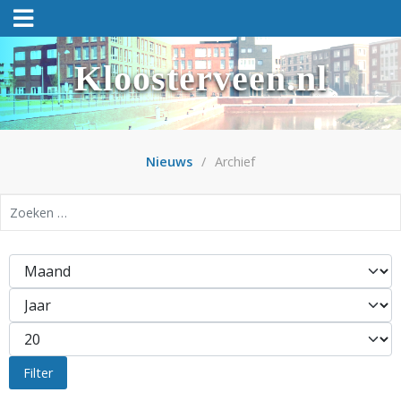
Kloosterveen.nl
Nieuws
Archief
Zoeken
Filters
Maand
Jaar
Toon #
Filter